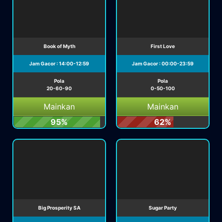
Book of Myth
First Love
Jam Gacor : 14:00-12:59
Jam Gacor : 00:00-23:59
Pola
Pola
20-60-90
0-50-100
Mainkan
Mainkan
95%
62%
Big Prosperity SA
Sugar Party