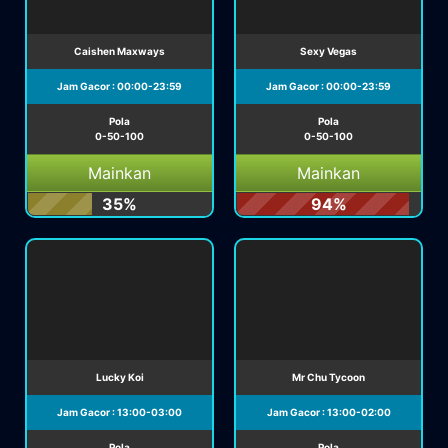
Caishen Maxways
Sexy Vegas
Jam Gacor : 00:00-23:59
Jam Gacor : 00:00-23:59
Pola
Pola
0-50-100
0-50-100
Mainkan
Mainkan
35%
94%
Lucky Koi
Mr Chu Tycoon
Jam Gacor : 13:00-03:00
Jam Gacor : 13:00-02:00
Pola
Pola