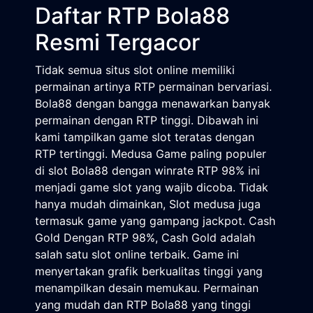
Daftar RTP Bola88
Resmi Tergacor
Tidak semua situs slot online memiliki
permainan artinya RTP permainan bervariasi.
Bola88 dengan bangga menawarkan banyak
permainan dengan RTP tinggi. Dibawah ini
kami tampilkan game slot teratas dengan
RTP tertinggi. Medusa Game paling populer
di slot Bola88 dengan winrate RTP 98% ini
menjadi game slot yang wajib dicoba. Tidak
hanya mudah dimainkan, Slot medusa juga
termasuk game yang gampang jackpot. Cash
Gold Dengan RTP 98%, Cash Gold adalah
salah satu slot online terbaik. Game ini
menyertakan grafik berkualitas tinggi yang
menampilkan desain memukau. Permainan
yang mudah dan RTP Bola88 yang tinggi