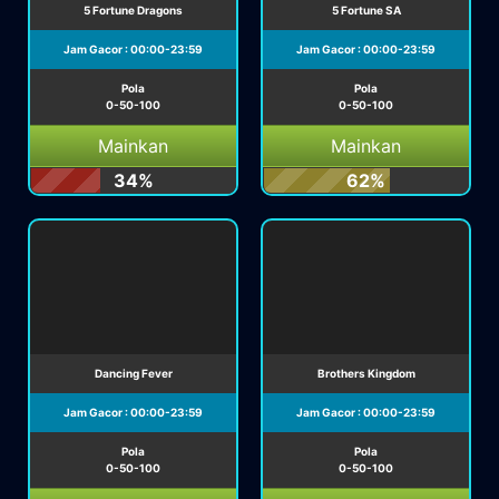
5 Fortune Dragons
5 Fortune SA
Jam Gacor : 00:00-23:59
Jam Gacor : 00:00-23:59
Pola
Pola
0-50-100
0-50-100
Mainkan
Mainkan
34%
62%
Dancing Fever
Brothers Kingdom
Jam Gacor : 00:00-23:59
Jam Gacor : 00:00-23:59
Pola
Pola
0-50-100
0-50-100