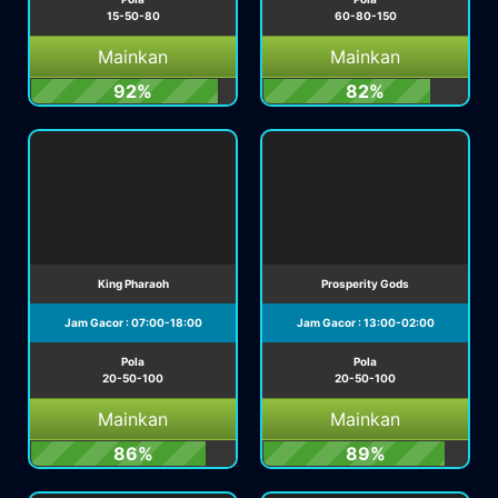
15-50-80
60-80-150
Mainkan
Mainkan
92%
82%
King Pharaoh
Prosperity Gods
Jam Gacor : 07:00-18:00
Jam Gacor : 13:00-02:00
Pola
Pola
20-50-100
20-50-100
Mainkan
Mainkan
86%
89%