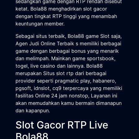
sedangkan game dengan RTP rendah disebut
ketat. Bola88 menghadirkan slot gacor
dengan tingkat RTP tinggi yang menambah
keuntungan member.
Sebagai situs terbaik, Bola88 game Slot saja,
Agen Judi Online Terbaik s memiliki berbagai
game dengan berbagai bonus yang menarik
dan melimpah. Mainkan game sportsbook,
togel, live casino dan lainnya. Bola88
merupakan Situs slot rtp dari berbagai
provider seperti pragmatic play, habanero,
pgsoft, idnslot, cq9 terpercaya yang memiliki
fasilitas Online 24 jam nonstop, Layanan ini
akan memudahkan kamu bermain dimanapun
dan kapanpun.
Slot Gacor RTP Live
Bola88