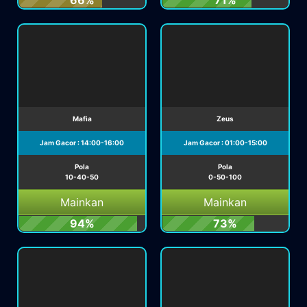
66%
71%
Mafia
Zeus
Jam Gacor : 14:00-16:00
Jam Gacor : 01:00-15:00
Pola
Pola
10-40-50
0-50-100
Mainkan
Mainkan
94%
73%