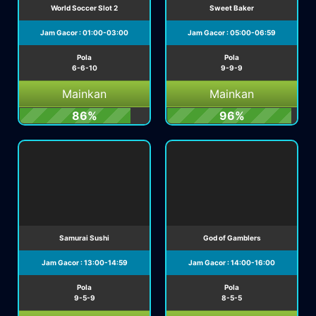
World Soccer Slot 2
Sweet Baker
Jam Gacor : 01:00-03:00
Jam Gacor : 05:00-06:59
Pola
Pola
6-6-10
9-9-9
Mainkan
Mainkan
86%
96%
Samurai Sushi
God of Gamblers
Jam Gacor : 13:00-14:59
Jam Gacor : 14:00-16:00
Pola
Pola
9-5-9
8-5-5