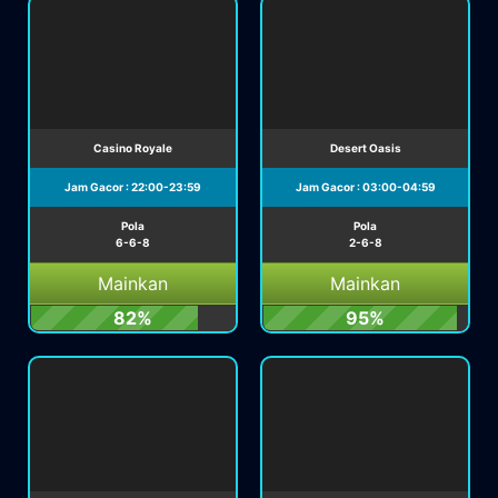
Casino Royale
Desert Oasis
Jam Gacor : 22:00-23:59
Jam Gacor : 03:00-04:59
Pola
Pola
6-6-8
2-6-8
Mainkan
Mainkan
82%
95%