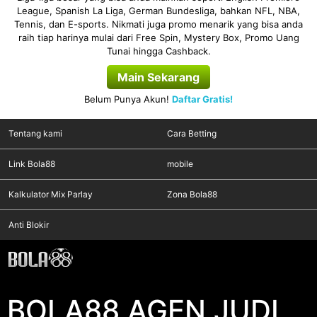
League, Spanish La Liga, German Bundesliga, bahkan NFL, NBA,
Tennis, dan E-sports. Nikmati juga promo menarik yang bisa anda
raih tiap harinya mulai dari Free Spin, Mystery Box, Promo Uang
Tunai hingga Cashback.
Main Sekarang
Belum Punya Akun!
Daftar Gratis!
Tentang kami
Cara Betting
Link Bola88
mobile
Kalkulator Mix Parlay
Zona Bola88
Anti Blokir
BOLA88 AGEN JUDI